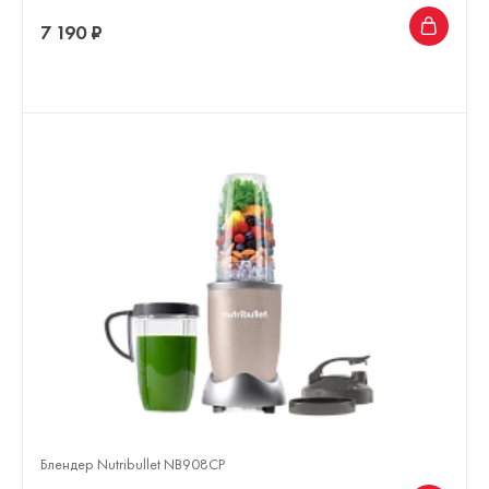
7 190 ₽
Блендер Nutribullet NB908CP