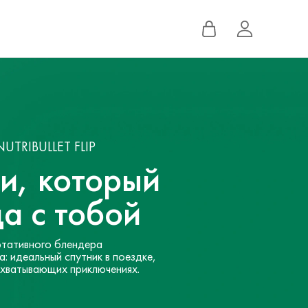
UTRIBULLET FLIP
и, который
да с тобой
тативного блендера
: идеальный спутник в поездке,
ахватывающих приключениях.