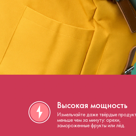
Высокая мощность
Измельчайте даже твёрдые продук
меньше чем за минуту
: орехи,
замороженные фрукты или лёд.