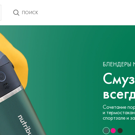
ПОИСК
БЛЕНДЕРЫ N
Смуз
всег
Сочетание пор
и термостакана
спортзале и з