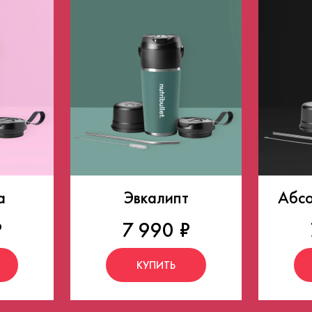
а
Эвкалипт
Абсо
₽
7 990 ₽
КУПИТЬ