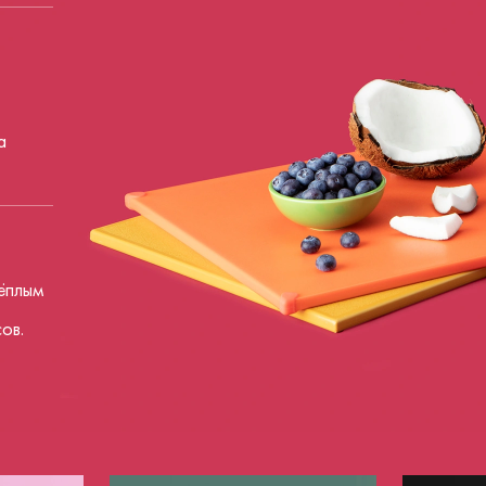
а
ёплым
ов.