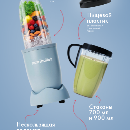
Пищевой
пластик
без бисфенола А
(синтетический
гормон)
Стаканы
700 мл
и 900 мл
Нескользящая
подошва