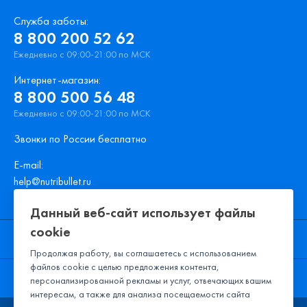
Служба заботы:
8 800 200 52 62
Ежедневно с 09:00-21:00 по МСК
Интернет-магазин:
8 800 500 56 48
Ежедневно с 09:00-21:00 по МСК
Звонки по России бесплатно
E-mail:
help@nutribullet.ru
Ежедневно Пн-пт с 09:00-20:00 по МСК
Данный веб-сайт использует файлы
cookie
ПОДДЕРЖКА
Продолжая работу, вы соглашаетесь с использованием
Сервисные центры
файлов cookie с целью предложения контента,
КОМПАНИЯ
персонализированной рекламы и услуг, отвечающих вашим
интересам, а также для анализа посещаемости сайта
Обмен и возврат
Контакты